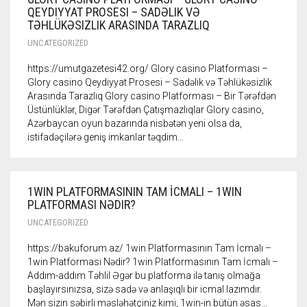
QEYDIYYAT PROSESI – SADƏLIK VƏ
TƏHLÜKƏSIZLIK ARASINDA TARAZLIQ
UNCATEGORIZED
https://umutgazetesi42.org/ Glory casino Platforması –
Glory casino Qeydiyyat Prosesi – Sadəlik və Təhlükəsizlik
Arasında Tarazlıq Glory casino Platforması – Bir Tərəfdən
Üstünlüklər, Digər Tərəfdən Çatışmazlıqlar Glory casino,
Azərbaycan oyun bazarında nisbətən yeni olsa da,
istifadəçilərə geniş imkanlar təqdim…
1WIN PLATFORMASININ TAM İCMALI – 1WIN
PLATFORMASI NƏDIR?
UNCATEGORIZED
https://bakuforum.az/ 1win Platformasının Tam İcmalı –
1win Platforması Nədir? 1win Platformasının Tam İcmalı –
Addım-addım Təhlil Əgər bu platforma ilə tanış olmağa
başlayırsınızsa, sizə sadə və anlaşıqlı bir icmal lazımdır.
Mən sizin səbirli məsləhətçiniz kimi, 1win-in bütün əsas…