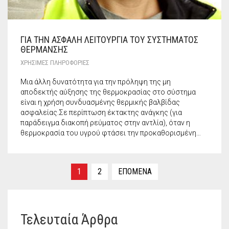
ΓΙΑ ΤΗΝ ΑΣΦΑΛΉ ΛΕΙΤΟΥΡΓΊΑ ΤΟΥ ΣΥΣΤΉΜΑΤΟΣ
ΘΈΡΜΑΝΣΗΣ
ΧΡΉΣΙΜΕΣ ΠΛΗΡΟΦΟΡΊΕΣ
Μια άλλη δυνατότητα για την πρόληψη της μη
αποδεκτής αύξησης της θερμοκρασίας στο σύστημα
είναι η χρήση συνδυασμένης θερμικής βαλβίδας
ασφαλείας.Σε περίπτωση έκτακτης ανάγκης (για
παράδειγμα διακοπή ρεύματος στην αντλία), όταν η
θερμοκρασία του υγρού φτάσει την προκαθορισμένη…
Σελιδοποίηση
1
2
ΕΠΌΜΕΝΑ
άρθρων
Τελευταία Άρθρα