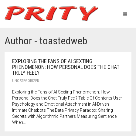
ΤΖΆΚΙΑ & ΣΌΜΠΕΣ
Author - toastedweb
Η ΕΤΑΙΡΕΊΑ
EXPLORING THE FANS OF AI SEXTING
ΠΡΟΪΌΝΤΑ
ΤΕΧΝΟΛΟΓΙΚΌΣ ΕΞΟΠΛΙΣΜΌΣ
PHENOMENON: HOW PERSONAL DOES THE CHAT
TRULY FEEL?
ΧΡΉΣΙΜΕΣ ΠΛΗΡΟΦΟΡΊΕΣ
UNCATEGORIZED
ΦΩΤΟΓΡΑΦΙΕΣ – ΓΚΑΛΕΡΊ
Exploring the Fans of AI Sexting Phenomenon: How
Personal Does the Chat Truly Feel? Table Of Contents User
ΕΠΙΚΟΙΝΩΝΊΑ
Psychology and Emotional Attachment in AI-Driven
Intimate Chatbots The Data Privacy Paradox: Sharing
Secrets with Algorithmic Partners Measuring Sentience:
Ελληνικά
English
When…