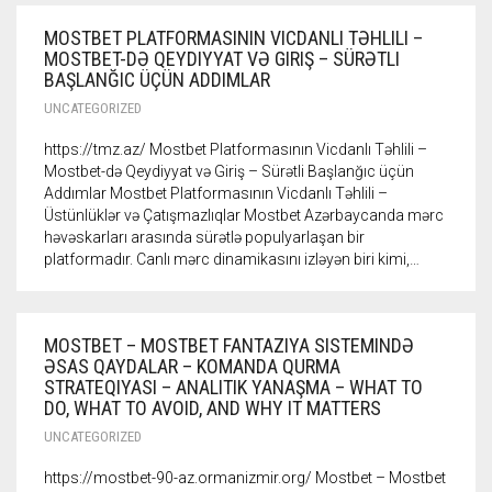
MOSTBET PLATFORMASININ VICDANLI TƏHLILI –
MOSTBET-DƏ QEYDIYYAT VƏ GIRIŞ – SÜRƏTLI
BAŞLANĞIC ÜÇÜN ADDIMLAR
UNCATEGORIZED
https://tmz.az/ Mostbet Platformasının Vicdanlı Təhlili –
Mostbet-də Qeydiyyat və Giriş – Sürətli Başlanğıc üçün
Addımlar Mostbet Platformasının Vicdanlı Təhlili –
Üstünlüklər və Çatışmazlıqlar Mostbet Azərbaycanda mərc
həvəskarları arasında sürətlə populyarlaşan bir
platformadır. Canlı mərc dinamikasını izləyən biri kimi,…
MOSTBET – MOSTBET FANTAZIYA SISTEMINDƏ
ƏSAS QAYDALAR – KOMANDA QURMA
STRATEQIYASI – ANALITIK YANAŞMA – WHAT TO
DO, WHAT TO AVOID, AND WHY IT MATTERS
UNCATEGORIZED
https://mostbet-90-az.ormanizmir.org/ Mostbet – Mostbet