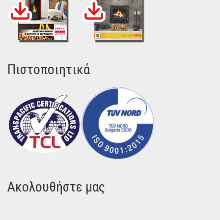
Πιστοποιητικά
Ακολουθήστε μας