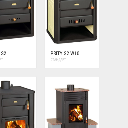
 S2
PRITY S2 W10
РТ
СТАНДАРТ