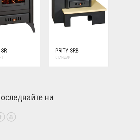
 SR
PRITY SRB
РТ
СТАНДАРТ
оследвайте ни