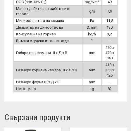
3
OGC (при 13% O
)
mg/Nm
49
2
Масов дебит на отработените
g/s
7,9
газове
Минимална тяга на комина
Pa
11,8
Диаметър на димоотвода
Ø, mm
130
Консумация на гориво
kg/h
3,2
Връзки студена и топла вода
″
–
470 x
Габаритни размери Ш x Д x В
mm
470 x
840
410 x
Размери горивна камера Ш x Д x В
mm
355 x
425
Размери фурна Ш x Д x В
mm
–
Нето тегло
kg
82
Свързани продукти