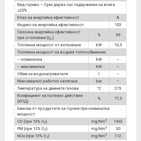
Вид гориво – Сухи дърва със съдържание на влага
≤20%
Клас на енергийна ефективност
A
Индекс на енергийна ефективност
103
Сезонна енергийна ефективност
%
69
при отопление (η
)
s
Топлинна мощност от излъчване
kW
10,5
Топлинна мощност на водния топлообменник:
– номинална
kW
–
– максимална
kW
–
Обем на водонагревателя
l
–
Максимално работно налягане
bar
–
Температура на димните газове
°C
275
Коефициент на полезно действие
%
77,5
(КПД)
Емисии от продуктите за горене при номинална
мощност:
3
CO (при 13% O
)
mg/Nm
1453
2
3
PM (при 13% O
)
mg/Nm
30
2
3
NOx (при 13% O
)
mg/Nm
112
2