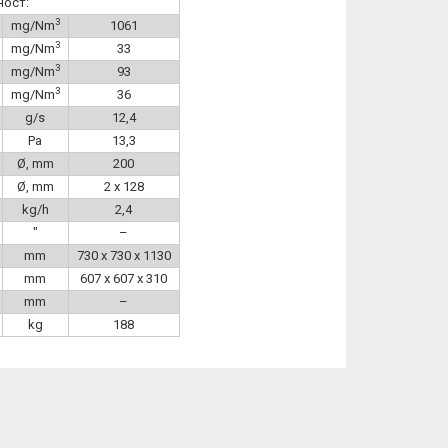
ност:
3
mg/Nm
1061
3
mg/Nm
33
3
mg/Nm
93
3
mg/Nm
36
g/s
12,4
Pa
13,3
Ø, mm
200
Ø, mm
2 x 128
kg/h
2,4
″
–
mm
730 x 730 x 1130
mm
607 x 607 x 310
mm
–
kg
188