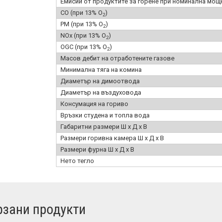
Емисии от продуктите за горене при номинална мощ
CO (при 13% O
)
2
PM (при 13% O
)
2
NOx (при 13% O
)
2
OGC (при 13% O
)
2
Масов дебит на отработените газове
Минимална тяга на комина
Диаметър на димоотвода
Диаметър на въздуховода
Консумация на гориво
Връзки студена и топла вода
Габаритни размери Ш x Д x В
Размери горивна камера Ш x Д x В
Размери фурна Ш x Д x В
Нето тегло
зани продукти