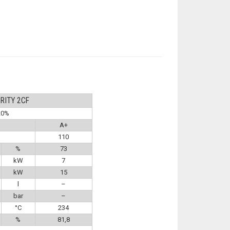
ITY 2CF
20%
A+
110
%
73
kW
7
kW
15
l
–
bar
–
°C
234
%
81,8