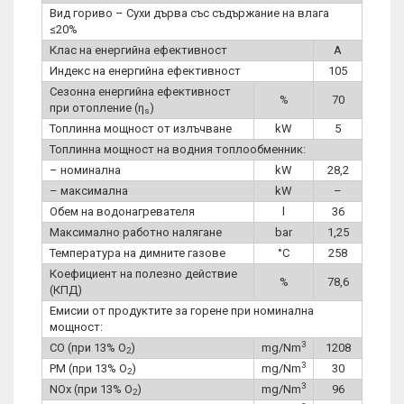
Вид гориво – Сухи дърва със съдържание на влага
≤20%
Клас на енергийна ефективност
A
Индекс на енергийна ефективност
105
Сезонна енергийна ефективност
%
70
при отопление (η
)
s
Топлинна мощност от излъчване
kW
5
Топлинна мощност на водния топлообменник:
– номинална
kW
28,2
– максимална
kW
–
Обем на водонагревателя
l
36
Максимално работно налягане
bar
1,25
Температура на димните газове
°C
258
Коефициент на полезно действие
%
78,6
(КПД)
Емисии от продуктите за горене при номинална
мощност:
3
CO (при 13% O
)
mg/Nm
1208
2
3
PM (при 13% O
)
mg/Nm
30
2
3
NOx (при 13% O
)
mg/Nm
96
2