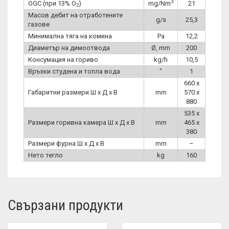
3
OGC (при 13% O
)
mg/Nm
21
2
Масов дебит на отработените
g/s
25,3
газове
Минимална тяга на комина
Pa
12,2
Диаметър на димоотвода
Ø, mm
200
Консумация на гориво
kg/h
10,5
Връзки студена и топла вода
″
1
660 x
Габаритни размери Ш x Д x В
mm
570 x
880
535 x
Размери горивна камера Ш x Д x В
mm
465 x
380
Размери фурна Ш x Д x В
mm
–
Нето тегло
kg
160
Свързани продукти