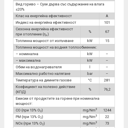
Вид гориво – Сухи дърва със съдържание на влага
≤20%
Клас на енергийна ефективност
A
Индекс на енергийна ефективност
101
Сезонна енергийна ефективност
%
67
при отопление (η
)
s
Топлинна мощност от излъчване
kW
15
Топлинна мощност на водния топлообменник:
– номинална
kW
–
– максимална
kW
–
Обем на водонагревателя
l
–
Максимално работно налягане
bar
–
Температура на димните газове
°C
281
Коефициент на полезно действие
%
76,2
(КПД)
Емисии от продуктите за горене при номинална
мощност:
3
CO (при 13% O
)
mg/Nm
1244
2
3
PM (при 13% O
)
mg/Nm
22
2
3
NOx (при 13% O
)
mg/Nm
73
2