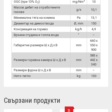
3
OGC (при 13% O
)
mg/Nm
10
2
Масов дебит на отработените
g/s
10,1
газове
Минимална тяга на комина
Pa
13,1
Диаметър на димоотвода
Ø, mm
150
Консумация на гориво
kg/h
4,9
Връзки студена и топла вода
″
–
660 x
Габаритни размери Ш x Д x В
mm
550 x
900
583 x
Размери горивна камера Ш x Д x В
mm
442 x
340
Размери фурна Ш x Д x В
mm
–
Нето тегло
kg
130
Свързани продукти