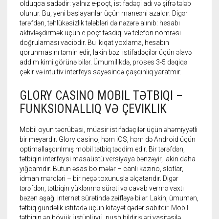
olduqca sadədir: yalnız e-poçt, istifadəçi adı və şifrə tələb
olunur. Bu, yeni başlayanlar üçün maneəni azaldır. Digər
tərəfdən, təhlükəsizlik tələbləri də nəzərə alınıb: hesabı
aktivləşdirmək üçün e-poçt təsdiqi və telefon nömrəsi
doğrulaması vacibdir. Bu ikiqat yoxlama, hesabın
qorunmasını təmin edir, lakin bəzi istifadəçilər üçün əlavə
addım kimi görünə bilər. Ümumilikdə, proses 3-5 dəqiqə
çəkir və intuitiv interfeys sayəsində çaşqınlıq yaratmır.
GLORY CASINO MOBIL TƏTBIQI –
FUNKSIONALLIQ VƏ ÇEVIKLIK
Mobil oyun təcrübəsi, müasir istifadəçilər üçün əhəmiyyətli
bir meyardır. Glory casino, həm iOS, həm də Android üçün
optimallaşdırılmış mobil tətbiq təqdim edir. Bir tərəfdən,
tətbiqin interfeysi masaüstü versiyaya bənzəyir, lakin daha
yığcamdır. Bütün əsas bölmələr – canlı kazino, slotlar,
idman mərcləri – bir neçə toxunuşla əlçatandır. Digər
tərəfdən, tətbiqin yüklənmə sürəti və cavab vermə vaxtı
bəzən aşağı internet sürətində zəifləyə bilər. Lakin, ümumən,
tətbiq gündəlik istifadə üçün kifayət qədər sabitdir. Mobil
tətbiqin ən böyük üstünlüyü, push bildirişləri vasitəsilə