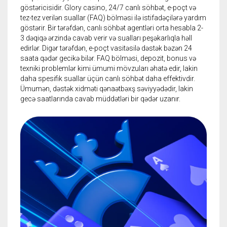
göstəricisidir. Glory casino, 24/7 canlı söhbət, e-poçt və
tez-tez verilən suallar (FAQ) bölməsi ilə istifadəçilərə yardım
göstərir. Bir tərəfdən, canlı söhbət agentləri orta hesabla 2-
3 dəqiqə ərzində cavab verir və sualları peşəkarlıqla həll
edirlər. Digər tərəfdən, e-poçt vasitəsilə dəstək bəzən 24
saata qədər gecikə bilər. FAQ bölməsi, depozit, bonus və
texniki problemlər kimi ümumi mövzuları əhatə edir, lakin
daha spesifik suallar üçün canlı söhbət daha effektivdir.
Ümumən, dəstək xidməti qənaətbəxş səviyyədədir, lakin
gecə saatlarında cavab müddətləri bir qədər uzanır.