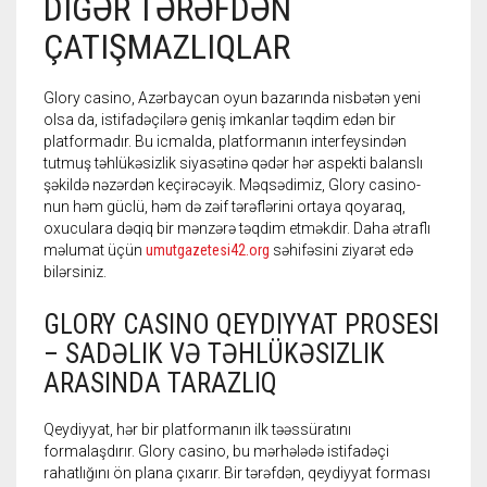
DIGƏR TƏRƏFDƏN
ÇATIŞMAZLIQLAR
Glory casino, Azərbaycan oyun bazarında nisbətən yeni
olsa da, istifadəçilərə geniş imkanlar təqdim edən bir
platformadır. Bu icmalda, platformanın interfeysindən
tutmuş təhlükəsizlik siyasətinə qədər hər aspekti balanslı
şəkildə nəzərdən keçirəcəyik. Məqsədimiz, Glory casino-
nun həm güclü, həm də zəif tərəflərini ortaya qoyaraq,
oxuculara dəqiq bir mənzərə təqdim etməkdir. Daha ətraflı
məlumat üçün
umutgazetesi42.org
səhifəsini ziyarət edə
bilərsiniz.
GLORY CASINO QEYDIYYAT PROSESI
– SADƏLIK VƏ TƏHLÜKƏSIZLIK
ARASINDA TARAZLIQ
Qeydiyyat, hər bir platformanın ilk təəssüratını
formalaşdırır. Glory casino, bu mərhələdə istifadəçi
rahatlığını ön plana çıxarır. Bir tərəfdən, qeydiyyat forması