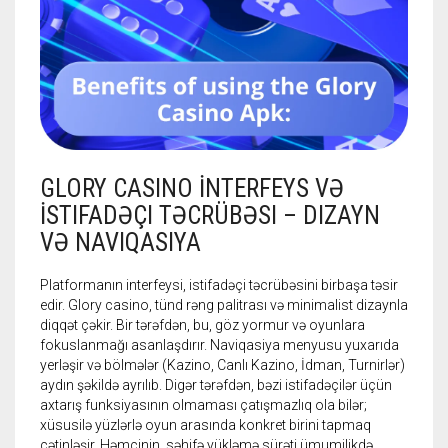
GLORY CASINO İNTERFEYS VƏ
İSTIFADƏÇI TƏCRÜBƏSI – DIZAYN
VƏ NAVIQASIYA
Platformanın interfeysi, istifadəçi təcrübəsini birbaşa təsir
edir. Glory casino, tünd rəng palitrası və minimalist dizaynla
diqqət çəkir. Bir tərəfdən, bu, göz yormur və oyunlara
fokuslanmağı asanlaşdırır. Naviqasiya menyusu yuxarıda
yerləşir və bölmələr (Kazino, Canlı Kazino, İdman, Turnirlər)
aydın şəkildə ayrılıb. Digər tərəfdən, bəzi istifadəçilər üçün
axtarış funksiyasının olmaması çatışmazlıq ola bilər;
xüsusilə yüzlərlə oyun arasında konkret birini tapmaq
çətinləşir. Həmçinin, səhifə yükləmə sürəti ümumilikdə