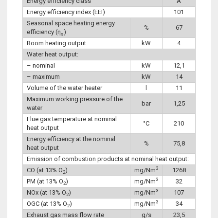
Energy efficiency class
A
Energy efficiency index (EEI)
101
Seasonal space heating energy
%
67
efficiency (η
)
s
Room heating output
kW
4
Water heat output:
– nominal
kW
12,1
– maximum
kW
14
Volume of the water heater
l
11
Maximum working pressure of the
bar
1,25
water
Flue gas temperature at nominal
°C
210
heat output
Energy efficiency at the nominal
%
75,8
heat output
Emission of combustion products at nominal heat output:
3
CO (at 13% O
)
mg/Nm
1268
2
3
PM (at 13% O
)
mg/Nm
32
2
3
NOx (at 13% O
)
mg/Nm
107
2
3
OGC (at 13% O
)
mg/Nm
34
2
Exhaust gas mass flow rate
g/s
23,5