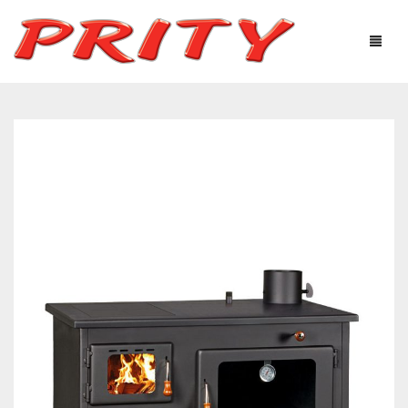
ΤΖΆΚΙΑ & ΣΌΜΠΕΣ
Η ΕΤΑΙΡΕΊΑ
ΠΡΟΪΌΝΤΑ
ΤΕΧΝΟΛΟΓΙΚΌΣ ΕΞΟΠΛΙΣΜΌΣ
ΧΡΉΣΙΜΕΣ ΠΛΗΡΟΦΟΡΊΕΣ
ΦΩΤΟΓΡΑΦΙΕΣ – ΓΚΑΛΕΡΊ
ΕΠΙΚΟΙΝΩΝΊΑ
Ελληνικά
English