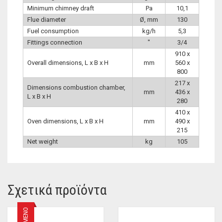
Minimum chimney draft
Pa
10,1
Flue diameter
Ø, mm
130
Fuel consumption
kg/h
5,3
Fittings connection
″
3/4
910 x
Overall dimensions, L x B x H
mm
560 x
800
217 x
Dimensions combustion chamber,
mm
436 x
L x B x H
280
410 x
Oven dimensions, L x B x H
mm
490 x
215
Net weight
kg
105
Σχετικά προϊόντα