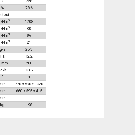
°C
258
%
78,6
utput:
3
g/Nm
1208
3
g/Nm
30
3
g/Nm
96
3
g/Nm
21
g/s
25,3
Pa
12,2
, mm
200
kg/h
10,5
″
1
mm
770 x 590 x 1020
mm
660 x 595 x 415
mm
–
kg
198