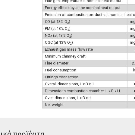
Flue gas temperature at nominal heat output
Energy efficiency at the nominal heat output
Emission of combustion products at nominal heat o
CO (at 13% O
)
m
2
PM (at 13% O
)
m
2
NOx (at 13% O
)
m
2
OGC (at 13% O
)
m
2
Exhaust gas mass flow rate
Minimum chimney draft
Flue diameter
Ø
Fuel consumption
Fittings connection
Overall dimensions, L x B x H
Dimensions combustion chamber, L x B x H
Oven dimensions, L x B x H
Net weight
ικά προϊόντα