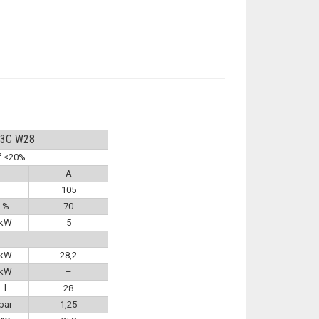
 3C W28
of ≤20%
A
105
%
70
kW
5
kW
28,2
kW
–
l
28
bar
1,25