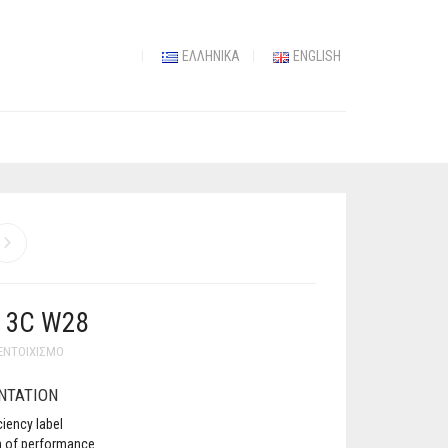
ΕΛΛΗΝΙΚΆ
ENGLISH
Y 3C W28
 ΕΝΤΟΙΧΙΣΜΌ
NTATION
ciency label
n of performance