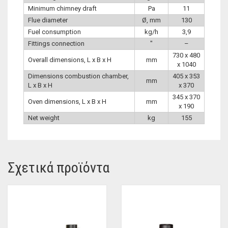
Minimum chimney draft
Pa
11
Flue diameter
Ø, mm
130
Fuel consumption
kg/h
3,9
Fittings connection
″
–
730 x 480
Overall dimensions, L x B x H
mm
x 1040
Dimensions combustion chamber,
405 x 353
mm
L x B x H
x 370
345 x 370
Oven dimensions, L x B x H
mm
x 190
Net weight
kg
155
Σχετικά προϊόντα