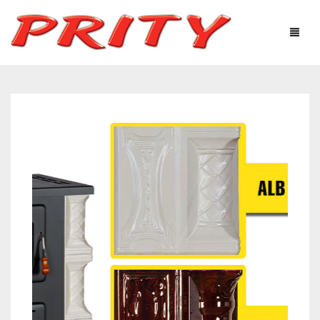
ΤΖΆΚΙΑ & ΣΌΜΠΕΣ
Η ΕΤΑΙΡΕΊΑ
ΠΡΟΪΌΝΤΑ
ΤΕΧΝΟΛΟΓΙΚΌΣ ΕΞΟΠΛΙΣΜΌΣ
ΧΡΉΣΙΜΕΣ ΠΛΗΡΟΦΟΡΊΕΣ
ΦΩΤΟΓΡΑΦΙΕΣ – ΓΚΑΛΕΡΊ
ΕΠΙΚΟΙΝΩΝΊΑ
Ελληνικά
English