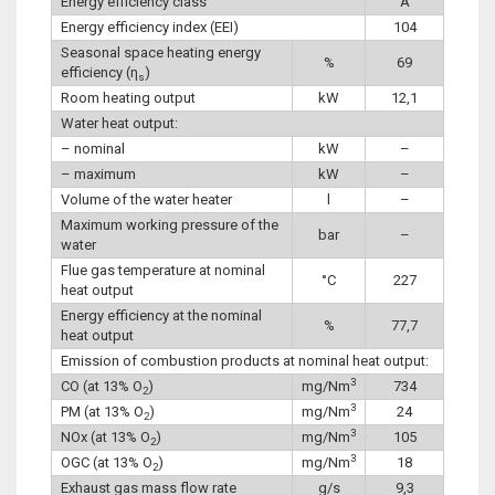
Energy efficiency class
A
Energy efficiency index (EEI)
104
Seasonal space heating energy
%
69
efficiency (η
)
s
Room heating output
kW
12,1
Water heat output:
– nominal
kW
–
– maximum
kW
–
Volume of the water heater
l
–
Maximum working pressure of the
bar
–
water
Flue gas temperature at nominal
°C
227
heat output
Energy efficiency at the nominal
%
77,7
heat output
Emission of combustion products at nominal heat output:
3
CO (at 13% O
)
mg/Nm
734
2
3
PM (at 13% O
)
mg/Nm
24
2
3
NOx (at 13% O
)
mg/Nm
105
2
3
OGC (at 13% O
)
mg/Nm
18
2
Exhaust gas mass flow rate
g/s
9,3