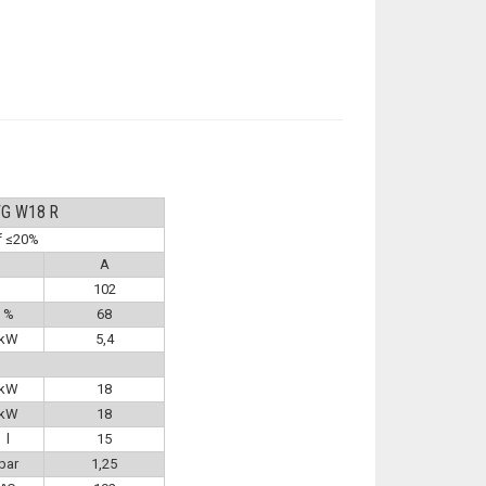
FG W18 R
of ≤20%
A
102
%
68
kW
5,4
kW
18
kW
18
l
15
bar
1,25