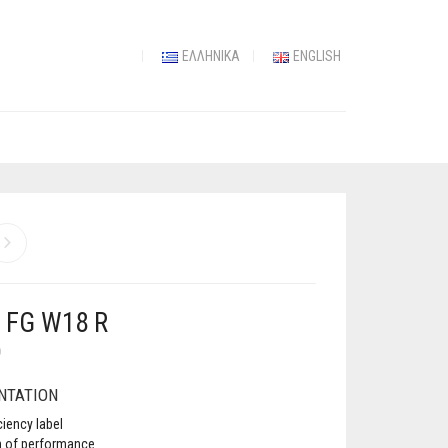
ΕΛΛΗΝΙΚΆ
ENGLISH
 FG W18 R
Ο
NTATION
ciency label
n of performance