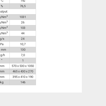
°C
192
%
76,5
utput:
3
g/Nm
1031
3
g/Nm
26
3
g/Nm
103
3
g/Nm
44
g/s
24
Pa
10,7
, mm
130
kg/h
7,0
″
1
mm
570 x 530 x 1050
mm
465 x 430 x 270
mm
395 x 410 x 190
kg
146