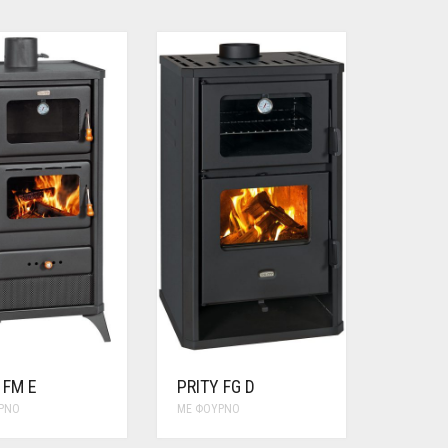
 FM E
PRITY FG D
ΡΝΟ
ΜΕ ΦΟΎΡΝΟ