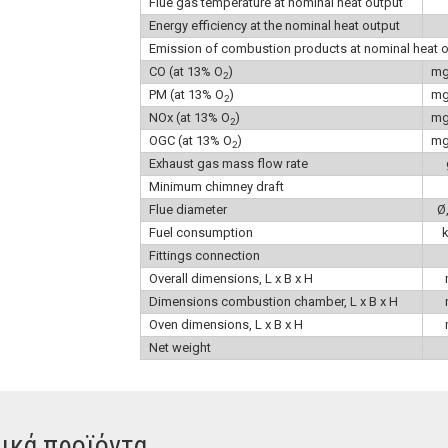
Flue gas temperature at nominal heat output
Energy efficiency at the nominal heat output
Emission of combustion products at nominal heat o
CO (at 13% O
)
m
2
PM (at 13% O
)
m
2
NOx (at 13% O
)
m
2
OGC (at 13% O
)
m
2
Exhaust gas mass flow rate
Minimum chimney draft
Flue diameter
Ø
Fuel consumption
Fittings connection
Overall dimensions, L x B x H
Dimensions combustion chamber, L x B x H
Oven dimensions, L x B x H
Net weight
ικά προϊόντα