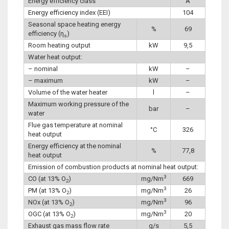
Energy efficiency class
A
Energy efficiency index (EEI)
104
Seasonal space heating energy
%
69
efficiency (η
)
s
Room heating output
kW
9,5
Water heat output:
– nominal
kW
–
– maximum
kW
–
Volume of the water heater
l
–
Maximum working pressure of the
bar
–
water
Flue gas temperature at nominal
°C
326
heat output
Energy efficiency at the nominal
%
77,8
heat output
Emission of combustion products at nominal heat output:
3
CO (at 13% O
)
mg/Nm
669
2
3
PM (at 13% O
)
mg/Nm
26
2
3
NOx (at 13% O
)
mg/Nm
96
2
3
OGC (at 13% O
)
mg/Nm
20
2
Exhaust gas mass flow rate
g/s
5,5