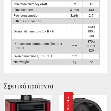
Minimum chimney draft
Pa
11
Flue diameter
Ø, mm
130
Fuel consumption
kg/h
2,9
Fittings connection
″
–
450 x
Overall dimensions, L x B x H
mm
380 x
950
370 x
Dimensions combustion chamber,
mm
317 x
L x B x H
320
Oven dimensions, L x B x H
mm
–
Net weight
kg
62
Σχετικά προϊόντα
ΠΡΟΤΕΙΝΌΜΕΝΟ