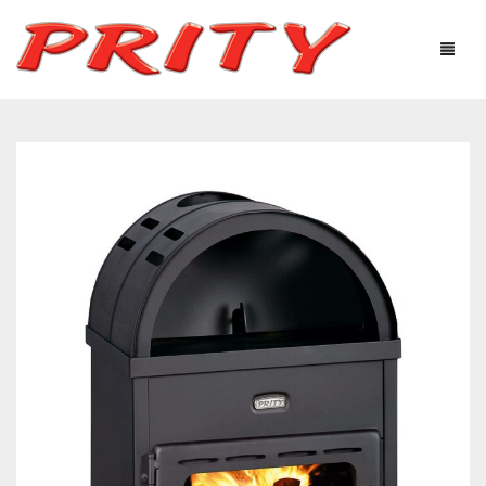
ΤΖΆΚΙΑ & ΣΌΜΠΕΣ
Η ΕΤΑΙΡΕΊΑ
ΠΡΟΪΌΝΤΑ
ΤΕΧΝΟΛΟΓΙΚΌΣ ΕΞΟΠΛΙΣΜΌΣ
ΧΡΉΣΙΜΕΣ ΠΛΗΡΟΦΟΡΊΕΣ
ΦΩΤΟΓΡΑΦΙΕΣ – ΓΚΑΛΕΡΊ
ΕΠΙΚΟΙΝΩΝΊΑ
Ελληνικά
English