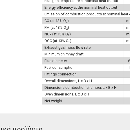
Flue gas temperature at nominal heat output
Energy efficiency at the nominal heat output
Emission of combustion products at nominal heat 
CO (at 13% O
)
m
2
PM (at 13% O
)
m
2
NOx (at 13% O
)
m
2
OGC (at 13% O
)
m
2
Exhaust gas mass flow rate
Minimum chimney draft
Flue diameter
Fuel consumption
Fittings connection
Overall dimensions, L x B x H
Dimensions combustion chamber, L x B x H
Oven dimensions, L x B x H
Net weight
ικά προϊόντα