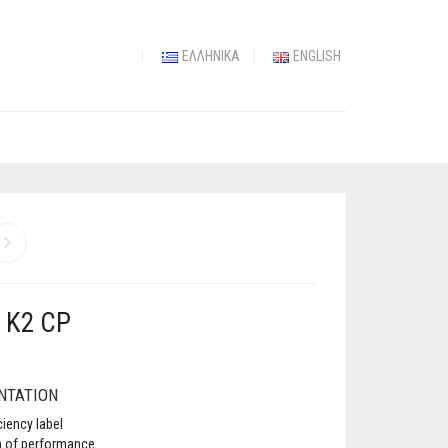
ΕΛΛΗΝΙΚΆ
ENGLISH
 K2 CP
NTATION
ciency label
n of performance