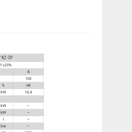
 K2 CP
of ≤20%
A
103
%
68
kW
10,4
kW
–
kW
–
l
–
bar
–