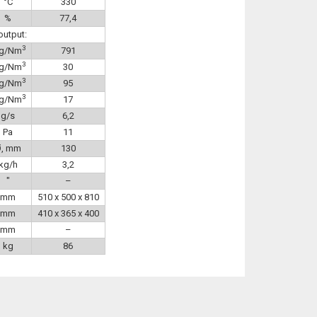
°C
330
%
77,4
output:
3
g/Nm
791
3
g/Nm
30
3
g/Nm
95
3
g/Nm
17
g/s
6,2
Pa
11
Ø, mm
130
kg/h
3,2
″
–
mm
510 x 500 x 810
mm
410 x 365 x 400
mm
–
kg
86