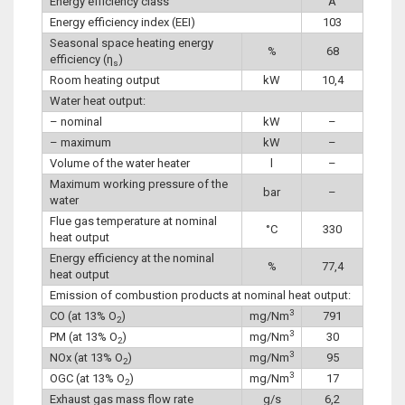
Energy efficiency class
A
Energy efficiency index (EEI)
103
Seasonal space heating energy
%
68
efficiency (η
)
s
Room heating output
kW
10,4
Water heat output:
– nominal
kW
–
– maximum
kW
–
Volume of the water heater
l
–
Maximum working pressure of the
bar
–
water
Flue gas temperature at nominal
°C
330
heat output
Energy efficiency at the nominal
%
77,4
heat output
Emission of combustion products at nominal heat output:
3
CO (at 13% O
)
mg/Nm
791
2
3
PM (at 13% O
)
mg/Nm
30
2
3
NOx (at 13% O
)
mg/Nm
95
2
3
OGC (at 13% O
)
mg/Nm
17
2
Exhaust gas mass flow rate
g/s
6,2