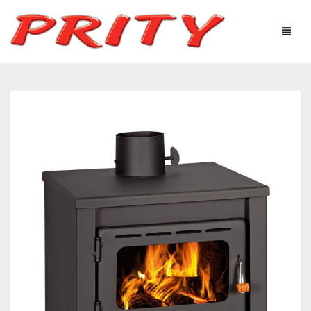
ΤΖΆΚΙΑ & ΣΌΜΠΕΣ
Η ΕΤΑΙΡΕΊΑ
ΠΡΟΪΌΝΤΑ
ΤΕΧΝΟΛΟΓΙΚΌΣ ΕΞΟΠΛΙΣΜΌΣ
ΧΡΉΣΙΜΕΣ ΠΛΗΡΟΦΟΡΊΕΣ
ΦΩΤΟΓΡΑΦΙΕΣ – ΓΚΑΛΕΡΊ
ΕΠΙΚΟΙΝΩΝΊΑ
Ελληνικά
English