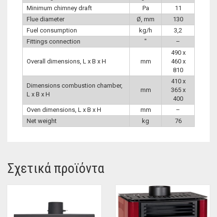
Minimum chimney draft
Pa
11
Flue diameter
Ø, mm
130
Fuel consumption
kg/h
3,2
Fittings connection
″
–
490 x
Overall dimensions, L x B x H
mm
460 x
810
410 x
Dimensions combustion chamber,
mm
365 x
L x B x H
400
Oven dimensions, L x B x H
mm
–
Net weight
kg
76
Σχετικά προϊόντα