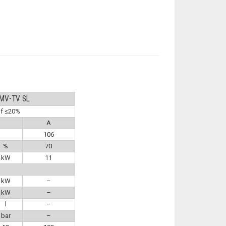
MV-TV SL
of ≤20%
A
106
%
70
kW
11
kW
–
kW
–
l
–
bar
–