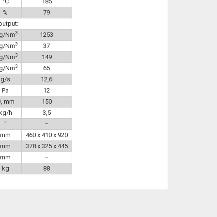
°C
185
%
79
output:
3
g/Nm
1253
3
g/Nm
37
3
g/Nm
149
3
g/Nm
65
g/s
12,6
Pa
12
Ø, mm
150
kg/h
3,5
″
–
mm
460 x 410 x 920
mm
378 x 325 x 445
mm
–
kg
88