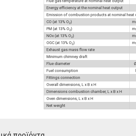
Flue gas temperature at nominal heat output
Energy efficiency at the nominal heat output
Emission of combustion products at nominal heat 
CO (at 13% O
)
m
2
PM (at 13% O
)
m
2
NOx (at 13% O
)
m
2
OGC (at 13% O
)
m
2
Exhaust gas mass flow rate
Minimum chimney draft
Flue diameter
Fuel consumption
Fittings connection
Overall dimensions, L x B x H
Dimensions combustion chamber, L x B x H
Oven dimensions, L x B x H
Net weight
ικά προϊόντα