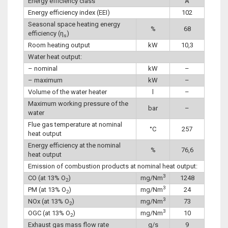
Energy efficiency class
A
Energy efficiency index (EEI)
102
Seasonal space heating energy
%
68
efficiency (η
)
s
Room heating output
kW
10,3
Water heat output:
– nominal
kW
–
– maximum
kW
–
Volume of the water heater
l
–
Maximum working pressure of the
bar
–
water
Flue gas temperature at nominal
°C
257
heat output
Energy efficiency at the nominal
%
76,6
heat output
Emission of combustion products at nominal heat output:
3
CO (at 13% O
)
mg/Nm
1248
2
3
PM (at 13% O
)
mg/Nm
24
2
3
NOx (at 13% O
)
mg/Nm
73
2
3
OGC (at 13% O
)
mg/Nm
10
2
Exhaust gas mass flow rate
g/s
9