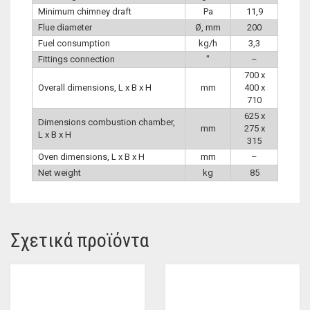
Minimum chimney draft
Pa
11,9
Flue diameter
Ø, mm
200
Fuel consumption
kg/h
3,3
Fittings connection
″
–
700 x
Overall dimensions, L x B x H
mm
400 x
710
625 x
Dimensions combustion chamber,
mm
275 x
L x B x H
315
Oven dimensions, L x B x H
mm
–
Net weight
kg
85
Σχετικά προϊόντα