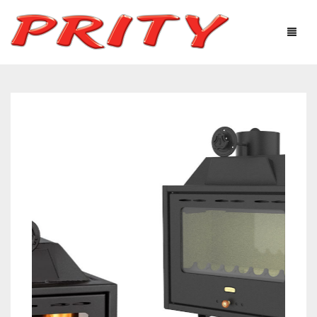
ΤΖΆΚΙΑ & ΣΌΜΠΕΣ
Η ΕΤΑΙΡΕΊΑ
ΠΡΟΪΌΝΤΑ
ΤΕΧΝΟΛΟΓΙΚΌΣ ΕΞΟΠΛΙΣΜΌΣ
ΧΡΉΣΙΜΕΣ ΠΛΗΡΟΦΟΡΊΕΣ
ΦΩΤΟΓΡΑΦΙΕΣ – ΓΚΑΛΕΡΊ
ΕΠΙΚΟΙΝΩΝΊΑ
Ελληνικά
English