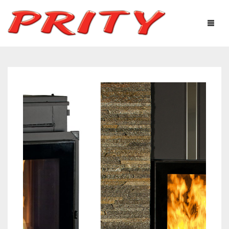
ΤΖΆΚΙΑ & ΣΌΜΠΕΣ
Η ΕΤΑΙΡΕΊΑ
ΠΡΟΪΌΝΤΑ
ΤΕΧΝΟΛΟΓΙΚΌΣ ΕΞΟΠΛΙΣΜΌΣ
ΧΡΉΣΙΜΕΣ ΠΛΗΡΟΦΟΡΊΕΣ
ΦΩΤΟΓΡΑΦΙΕΣ – ΓΚΑΛΕΡΊ
ΕΠΙΚΟΙΝΩΝΊΑ
Ελληνικά
English