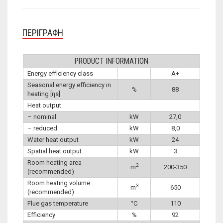
ΠΕΡΙΓΡΑΦΉ
PRODUCT INFORMATION
Energy efficiency class
A+
Seasonal energy efficiency in
%
88
heating [ηs]
Heat output
– nominal
kW
27,0
– reduced
kW
8,0
Water heat output
kW
24
Spatial heat output
kW
3
Room heating area
2
m
200-350
(recommended)
Room heating volume
3
m
650
(recommended)
Flue gas temperature
°C
110
Efficiency
%
92