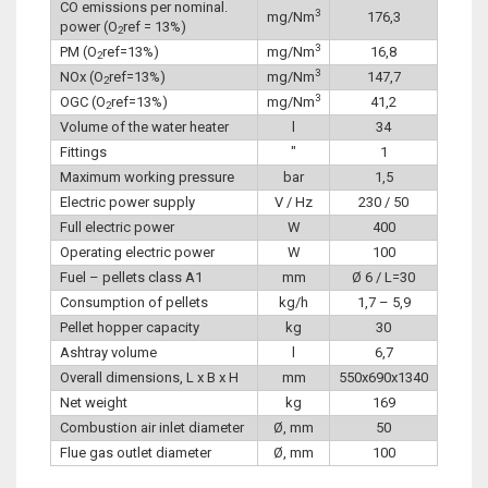
CO emissions per nominal.
3
mg/Nm
176,3
power (O
ref = 13%)
2
3
PM (O
ref=13%)
mg/Nm
16,8
2
3
NOx (O
ref=13%)
mg/Nm
147,7
2
3
OGC (O
ref=13%)
mg/Nm
41,2
2
Volume of the water heater
l
34
Fittings
″
1
Maximum working pressure
bar
1,5
Electric power supply
V / Hz
230 / 50
Full electric power
W
400
Operating electric power
W
100
Fuel – pellets class A1
mm
Ø 6 / L=30
Consumption of pellets
kg/h
1,7 – 5,9
Pellet hopper capacity
kg
30
Ashtray volume
l
6,7
Overall dimensions, L x B x H
mm
550x690x1340
Net weight
kg
169
Combustion air inlet diameter
Ø, mm
50
Flue gas outlet diameter
Ø, mm
100