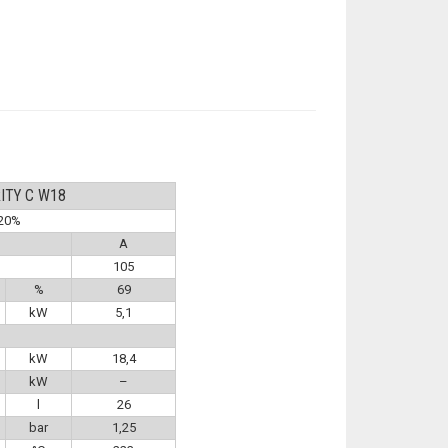
ITY C W18
≤20%
A
105
%
69
kW
5,1
kW
18,4
kW
–
l
26
bar
1,25