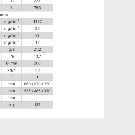
°C
223
%
78,3
ност:
3
mg/Nm
1167
3
mg/Nm
25
3
mg/Nm
93
3
mg/Nm
17
g/s
21,2
Pa
13,7
Ø, mm
200
kg/h
7,3
″
1
mm
660 x 570 x 720
mm
535 x 465 x 330
mm
–
kg
133