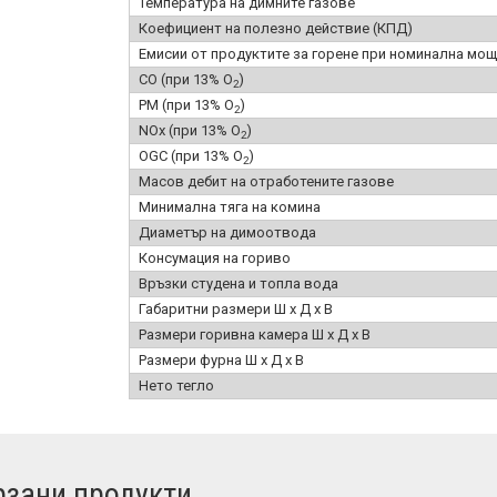
Температура на димните газове
Коефициент на полезно действие (КПД)
Емисии от продуктите за горене при номинална мощ
CO (при 13% O
)
2
PM (при 13% O
)
2
NOx (при 13% O
)
2
OGC (при 13% O
)
2
Масов дебит на отработените газове
Минимална тяга на комина
Диаметър на димоотвода
Консумация на гориво
Връзки студена и топла вода
Габаритни размери Ш x Д x В
Размери горивна камера Ш x Д x В
Размери фурна Ш x Д x В
Нето тегло
зани продукти