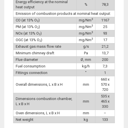
Energy efficiency at the nominal
%
78,3
heat output
Emission of combustion products at nominal heat output:
3
CO (at 13% O
)
mg/Nm
1167
2
3
PM (at 13% O
)
mg/Nm
25
2
3
NOx (at 13% O
)
mg/Nm
93
2
3
OGC (at 13% O
)
mg/Nm
17
2
Exhaust gas mass flow rate
g/s
21,2
Minimum chimney draft
Pa
13,7
Flue diameter
Ø, mm
200
Fuel consumption
kg/h
7,3
Fittings connection
″
1
660 x
Overall dimensions, L x B x H
mm
570 x
720
535 x
Dimensions combustion chamber,
mm
465 x
L x B x H
330
Oven dimensions, L x B x H
mm
–
Net weight
kg
133