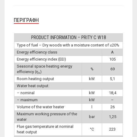
ΠΕΡΙΓΡΑΦΉ
PRODUCT INFORMATION – PRITY C W18
Type of fuel – Dry woods with a moisture content of ≤20%
Energy efficiency class
A
Energy efficiency index (EEI)
105
Seasonal space heating energy
%
69
efficiency (η
)
s
Room heating output
kW
5,1
Water heat output:
– nominal
kW
18,4
– maximum
kW
–
Volume of the water heater
l
26
Maximum working pressure of the
bar
1,25
water
Flue gas temperature at nominal
°C
223
heat output