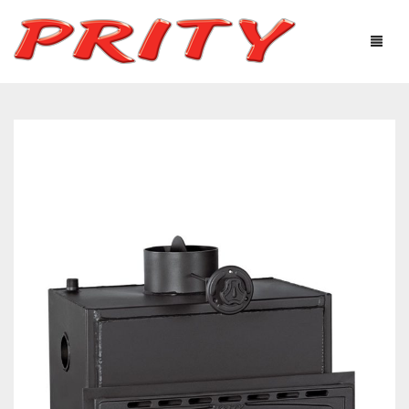
ΤΖΆΚΙΑ & ΣΌΜΠΕΣ
Η ΕΤΑΙΡΕΊΑ
ΠΡΟΪΌΝΤΑ
ΤΕΧΝΟΛΟΓΙΚΌΣ ΕΞΟΠΛΙΣΜΌΣ
ΧΡΉΣΙΜΕΣ ΠΛΗΡΟΦΟΡΊΕΣ
ΦΩΤΟΓΡΑΦΙΕΣ – ΓΚΑΛΕΡΊ
ΕΠΙΚΟΙΝΩΝΊΑ
Ελληνικά
English