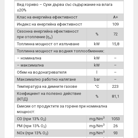
Вид гориво – Сухи дърва със съдържание на влага
≤20%
Клас на енергийна ефективност
A+
Индекс на енергийна ефективност
109
Сезонна енергийна ефективност
%
72
при отопление (η
)
s
Топлинна мощност от излъчване
kW
15,8
Топлинна мощност на водния топлообменник:
– номинална
kW
–
– максимална
kW
–
Обем на водонагревателя
l
–
Максимално работно налягане
bar
–
Температура на димните газове
°C
223
Коефициент на полезно действие
%
81,1
(КПД)
Емисии от продуктите за горене при номинална
мощност:
3
CO (при 13% O
)
mg/Nm
1053
2
3
PM (при 13% O
)
mg/Nm
26
2
3
NOx (при 13% O
)
mg/Nm
93
2