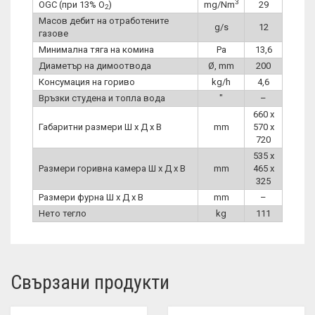
3
OGC (при 13% O
)
mg/Nm
29
2
Масов дебит на отработените
g/s
12
газове
Минимална тяга на комина
Pa
13,6
Диаметър на димоотвода
Ø, mm
200
Консумация на гориво
kg/h
4,6
Връзки студена и топла вода
″
–
660 x
Габаритни размери Ш x Д x В
mm
570 x
720
535 x
Размери горивна камера Ш x Д x В
mm
465 x
325
Размери фурна Ш x Д x В
mm
–
Нето тегло
kg
111
Свързани продукти