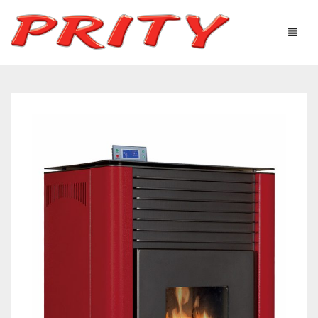
ΤΖΆΚΙΑ & ΣΌΜΠΕΣ
Η ΕΤΑΙΡΕΊΑ
ΠΡΟΪΌΝΤΑ
ΤΕΧΝΟΛΟΓΙΚΌΣ ΕΞΟΠΛΙΣΜΌΣ
ΧΡΉΣΙΜΕΣ ΠΛΗΡΟΦΟΡΊΕΣ
ΦΩΤΟΓΡΑΦΙΕΣ – ΓΚΑΛΕΡΊ
ΕΠΙΚΟΙΝΩΝΊΑ
Ελληνικά
English