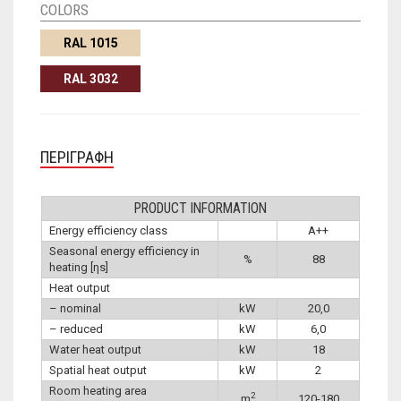
COLORS
RAL 1015
RAL 3032
ΠΕΡΙΓΡΑΦΉ
PRODUCT INFORMATION
Energy efficiency class
A++
Seasonal energy efficiency in
%
88
heating [ηs]
Heat output
– nominal
kW
20,0
– reduced
kW
6,0
Water heat output
kW
18
Spatial heat output
kW
2
Room heating area
2
m
120-180