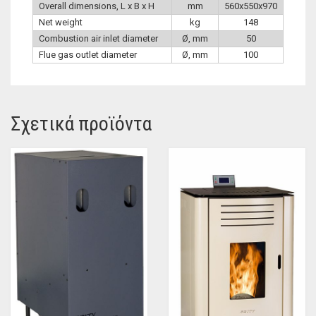
Overall dimensions, L x B x H
mm
560x550x970
Net weight
kg
148
Combustion air inlet diameter
Ø, mm
50
Flue gas outlet diameter
Ø, mm
100
Σχετικά προϊόντα