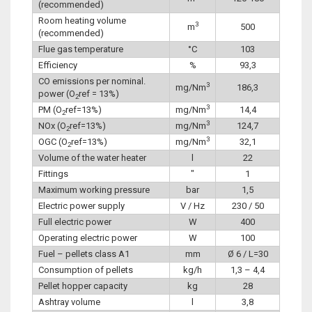
(recommended)
Room heating volume
3
m
500
(recommended)
Flue gas temperature
°C
103
Efficiency
%
93,3
CO emissions per nominal.
3
mg/Nm
186,3
power (O
ref = 13%)
2
3
PM (O
ref=13%)
mg/Nm
14,4
2
3
NOx (O
ref=13%)
mg/Nm
124,7
2
3
OGC (O
ref=13%)
mg/Nm
32,1
2
Volume of the water heater
l
22
Fittings
″
1
Maximum working pressure
bar
1,5
Electric power supply
V / Hz
230 / 50
Full electric power
W
400
Operating electric power
W
100
Fuel – pellets class A1
mm
Ø 6 / L=30
Consumption of pellets
kg/h
1,3 – 4,4
Pellet hopper capacity
kg
28
Ashtray volume
l
3,8